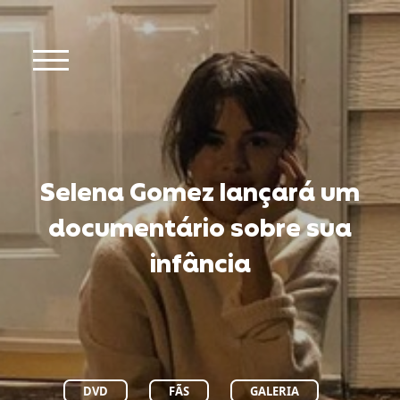
Selena Gomez lançará um
documentário sobre sua
infância
DVD
FÃS
GALERIA