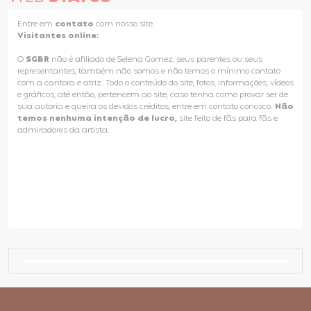
Entre em
contato
com nosso site
Visitantes online:
O
SGBR
não é afiliado de Selena Gomez, seus parentes ou seus
representantes, também não somos e não temos o mínimo contato
com a cantora e atriz. Todo o conteúdo do site, fotos, informações, vídeos
e gráficos, até então, pertencem ao site, caso tenha como provar ser de
sua autoria e queira os devidos créditos, entre em contato conosco.
Não
temos nenhuma intenção de lucro,
site feito de fãs para fãs e
admiradores da artista.