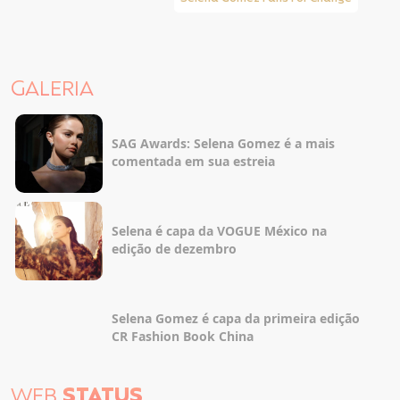
GALERIA
SAG Awards: Selena Gomez é a mais
comentada em sua estreia
Selena é capa da VOGUE México na
edição de dezembro
Selena Gomez é capa da primeira edição
CR Fashion Book China
WEB
STATUS