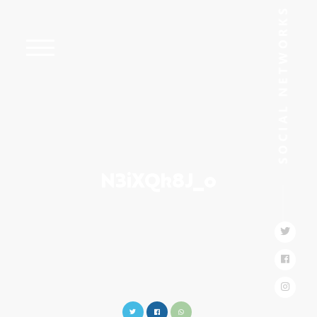
N3iXQk8J_o