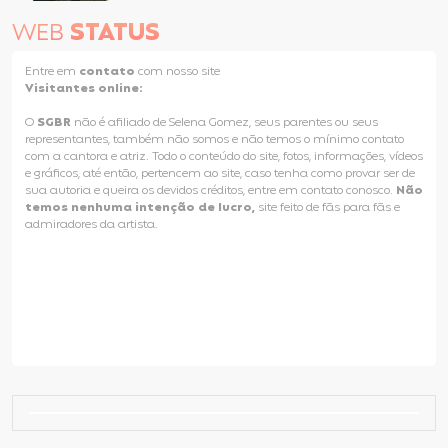
WEB
STATUS
Entre em
contato
com nosso site
Visitantes online:
O
SGBR
não é afiliado de Selena Gomez, seus parentes ou seus
representantes, também não somos e não temos o mínimo contato
com a cantora e atriz. Todo o conteúdo do site, fotos, informações, vídeos
e gráficos, até então, pertencem ao site, caso tenha como provar ser de
sua autoria e queira os devidos créditos, entre em contato conosco.
Não
temos nenhuma intenção de lucro,
site feito de fãs para fãs e
admiradores da artista.