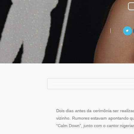
Dois dias antes da cerimônia ser real
vizinho. Rumores estavam apontando que
“Calm Down”, junto com o cantor nigeri