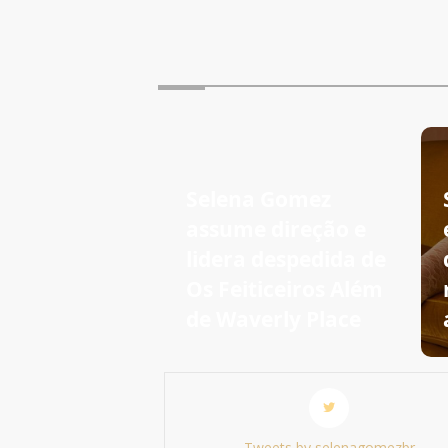
Selena Gomez
assume direção e
lidera despedida de
Os Feiticeiros Além
de Waverly Place
Tweets by selenagomezbr