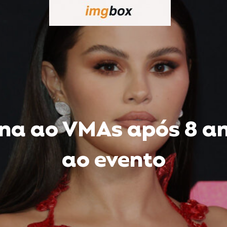
rna ao VMAs após 8 a
ao evento