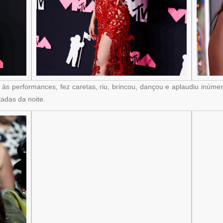
às performances, fez caretas, riu, brincou, dançou e aplaudiu inúmer
adas da noite.