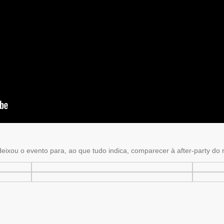
xou o evento para, ao que tudo indica, comparecer à after-party do ra