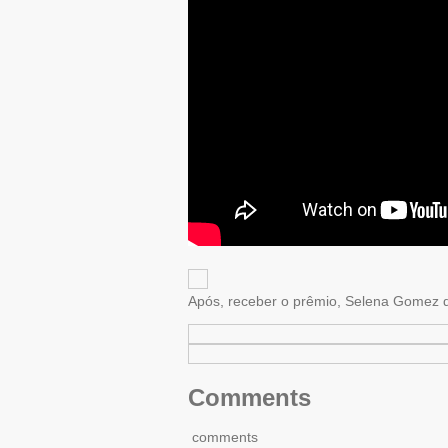
Após, receber o prêmio, Selena Gomez dei
Comments
comments