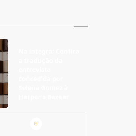
Na íntegra: Confira
a tradução da
entrevista
concedida por
Selena Gomez à
Harper’s Bazaar