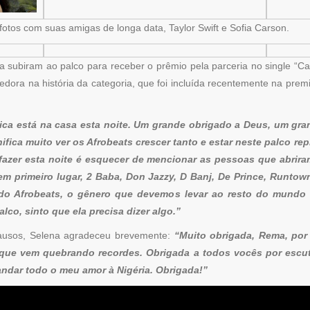
 fotos com suas amigas de longa data, Taylor Swift e Sofia Carson.
 subiram ao palco para receber o prêmio pela parceria no single “Ca
edora na história da categoria, que foi incluída recentemente na pre
ica está na casa esta noite. Um grande obrigado a Deus, um gra
fica muito ver os Afrobeats crescer tanto e estar neste palco rep
azer esta noite é esquecer de mencionar as pessoas que abrira
m primeiro lugar, 2 Baba, Don Jazzy, D Banj, De Prince, Runtow
do Afrobeats, o gênero que devemos levar ao resto do mundo 
co, sinto que ela precisa dizer algo.”
ausos, Selena agradeceu brevemente:
“Muito obrigada, Rema, por
el que vem quebrando recordes. Obrigada a todos vocês por escu
andar todo o meu amor à Nigéria. Obrigada!”