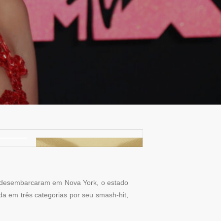
z desembarcaram em Nova York, o estado
a em três categorias por seu smash-hit,