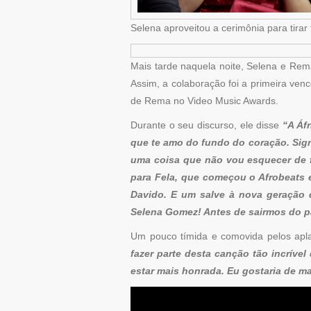
Selena aproveitou a cerimônia para tirar
Mais tarde naquela noite, Selena e Rema
Assim, a colaboração foi a primeira venc
de Rema no Video Music Awards.
Durante o seu discurso, ele disse
“A Áfr
que te amo do fundo do coração. Signi
uma coisa que não vou esquecer de f
para Fela, que começou o Afrobeats e
Davido. E um salve à nova geração 
Selena Gomez! Antes de sairmos do pal
Um pouco tímida e comovida pelos apl
fazer parte desta canção tão incrív
estar mais honrada. Eu gostaria de m