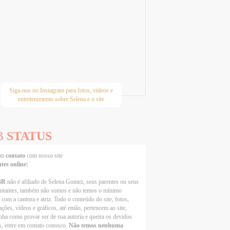
Siga-nos no Instagram para fotos, vídeos e
entretenimento sobre Selena e o site
B
STATUS
 em
contato
com nosso site
ntes online:
BR
não é afiliado de Selena Gomez, seus parentes ou seus
entantes, também não somos e não temos o mínimo
 com a cantora e atriz. Todo o conteúdo do site, fotos,
ções, vídeos e gráficos, até então, pertencem ao site,
nha como provar ser de sua autoria e queira os devidos
s, entre em contato conosco.
Não temos nenhuma