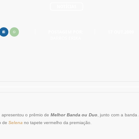
NOTÍCIAS
POSTAGEM POR:
17 OUT.2009
BARROS ERIKA
 apresentou o prêmio de
Melhor Banda ou Duo
, junto com a banda
o de
Selena
no tapete vermelho da premiação.