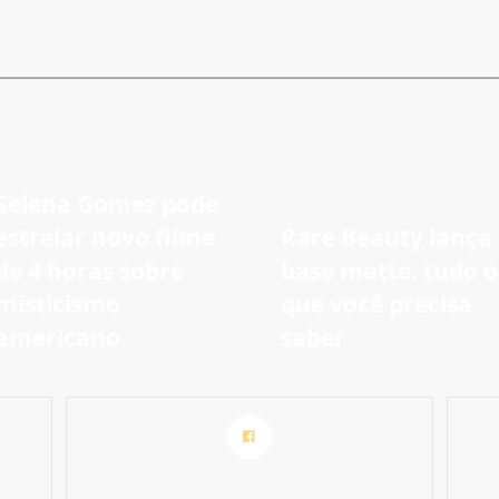
Selena Gomez pode
estrelar novo filme
Rare Beauty lança
de 4 horas sobre
base matte: tudo o
misticismo
que você precisa
americano
saber