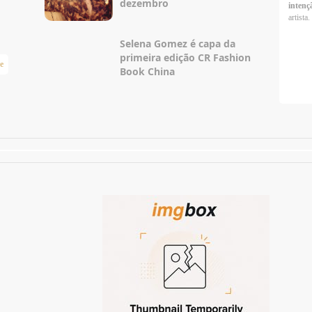
dezembro
intenç
artista.
Selena Gomez é capa da
primeira edição CR Fashion
e
Taylor Swift Brasil
Book China