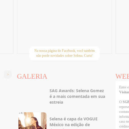
Na nossa página do Facebook, você também
não perde novidades sobre Selena. Curta!
GALERIA
WE
Entre
SAG Awards: Selena Gomez
Visita
é a mais comentada em sua
estreia
O
SG
repres
contato
informa
Selena é capa da VOGUE
caso te
México na edição de
crédito