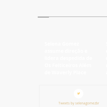
Selena Gomez
assume direção e
lidera despedida de
Os Feiticeiros Além
de Waverly Place
Tweets by selenagomezbr