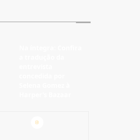
Na íntegra: Confira
a tradução da
entrevista
concedida por
Selena Gomez à
Harper’s Bazaar