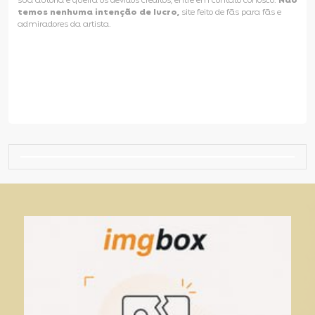
sua autoria e queira os devidos créditos, entre em contato conosco.
Não
temos nenhuma intenção de lucro,
site feito de fãs para fãs e
admiradores da artista.