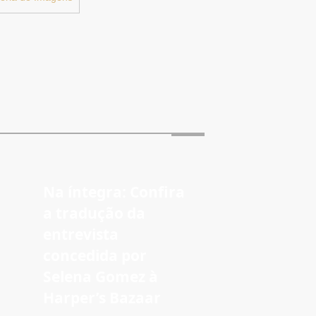
Na íntegra: Confira
a tradução da
entrevista
concedida por
Selena Gomez à
Harper’s Bazaar