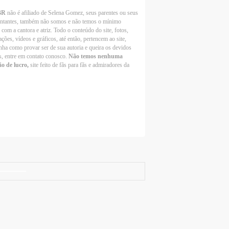
BR
não é afiliado de Selena Gomez, seus parentes ou seus
entantes, também não somos e não temos o mínimo
 com a cantora e atriz. Todo o conteúdo do site, fotos,
ções, vídeos e gráficos, até então, pertencem ao site,
nha como provar ser de sua autoria e queira os devidos
s, entre em contato conosco.
Não temos nenhuma
ão de lucro,
site feito de fãs para fãs e admiradores da
Selena Gomez Fans For Change