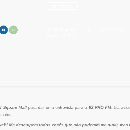
NOTÍCIAS
POSTAGEM POR:
14 FEV.2010
BARROS ERIKA
d Square Mall
para dar uma entrevista para a
92 PRO-FM
. Ela avis
postou:
rível!! Me desculpem todos vocês que não puderam me ouvir, mas