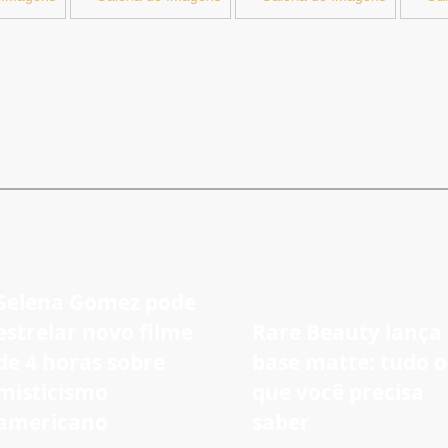
Selena Gomez pode
estrelar novo filme
Rare Beauty lança
de 4 horas sobre
base matte: tudo o
misticismo
que você precisa
americano
saber