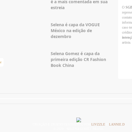
é a mais comentada em sua
estreia
O
SG
repres
contato
informa
Selena é capa da VOGUE
caso te
México na edição de
crédito
dezembro
intenç
artista.
Selena Gomez é capa da
primeira edição CR Fashion
e
Taylor Swift Brasil
Book China
CRIAÇÃO E DESENVOLVIMENTO POR
LIVZZLE
E
LANNIE.D
© 2020 - SELENA GOMEZ BRASIL