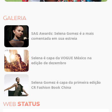
GALERIA
SAG Awards: Selena Gomez é a mais
comentada em sua estreia
Selena é capa da VOGUE México na
edição de dezembro
Selena Gomez é capa da primeira edição
CR Fashion Book China
WEB
STATUS