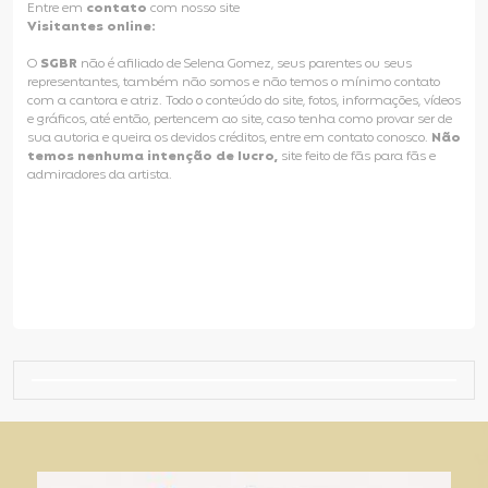
Entre em
contato
com nosso site
Visitantes online:
O
SGBR
não é afiliado de Selena Gomez, seus parentes ou seus
representantes, também não somos e não temos o mínimo contato
com a cantora e atriz. Todo o conteúdo do site, fotos, informações, vídeos
e gráficos, até então, pertencem ao site, caso tenha como provar ser de
sua autoria e queira os devidos créditos, entre em contato conosco.
Não
temos nenhuma intenção de lucro,
site feito de fãs para fãs e
admiradores da artista.