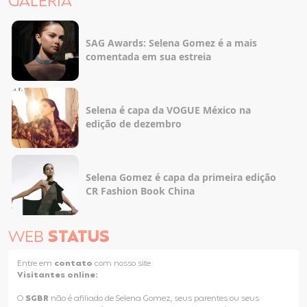
GALERIA
SAG Awards: Selena Gomez é a mais
comentada em sua estreia
Selena é capa da VOGUE México na
edição de dezembro
Selena Gomez é capa da primeira edição
CR Fashion Book China
WEB
STATUS
Entre em
contato
com nosso site
Visitantes online:
O
SGBR
não é afiliado de Selena Gomez, seus parentes ou seus