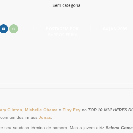
Sem categoria
POSTAGEM POR:
04 JAN.2009
BARROS ERIKA
lary Clinton
,
Michelle Obama
e
Tiny Fey
no
TOP 10 MULHERES D
o com um dos irmãos
Jonas
.
e seu saudoso término de namoro. Mas a jovem atriz
Selena Gome