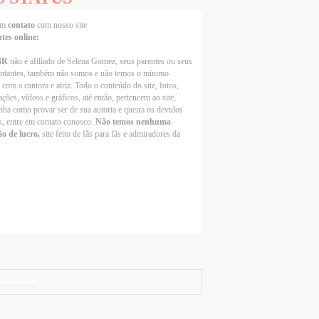
 em
contato
com nosso site
ntes online:
BR
não é afiliado de Selena Gomez, seus parentes ou seus
entantes, também não somos e não temos o mínimo
 com a cantora e atriz. Todo o conteúdo do site, fotos,
ções, vídeos e gráficos, até então, pertencem ao site,
nha como provar ser de sua autoria e queira os devidos
s, entre em contato conosco.
Não temos nenhuma
ão de lucro,
site feito de fãs para fãs e admiradores da
Selena Gomez Fans For Change