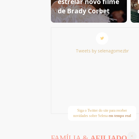
estrelar novo filme
de Brady Corbet
Tweets by selenagomezbr
Siga o Twitter do site para receber
novidades sobre Selena
em tempo real
FAMÍLIA &
AFILIADOS