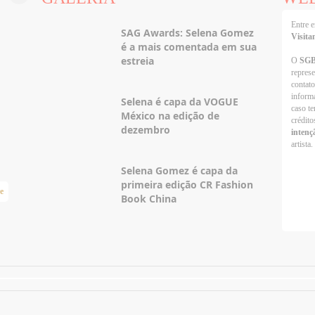
Entre
SAG Awards: Selena Gomez
Visita
é a mais comentada em sua
estreia
O
SG
repres
contato
informa
Selena é capa da VOGUE
caso te
México na edição de
crédito
dezembro
intenç
artista.
Selena Gomez é capa da
primeira edição CR Fashion
e
Taylor Swift Brasil
Book China