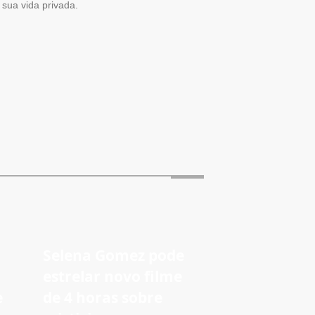
sua vida privada.
Selena Gomez pode
estrelar novo filme
e
de 4 horas sobre