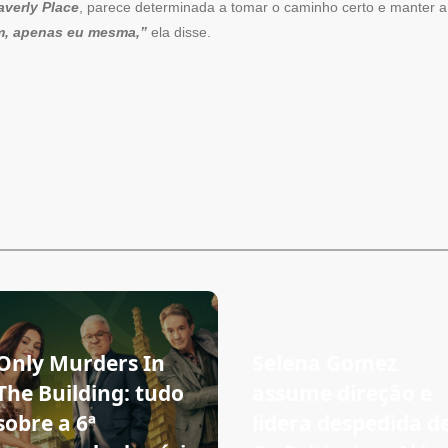
averly Place
, parece determinada a tomar o caminho certo e manter a 
m, apenas eu mesma,”
ela disse.
Only Murders In
Selena Gomez
The Building: tudo
assume direção e
sobre a 6ª
lidera despedida d