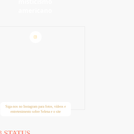
m
misticismo
americano
Siga-nos no Instagram para fotos, vídeos e
entretenimento sobre Selena e o site
B
STATUS