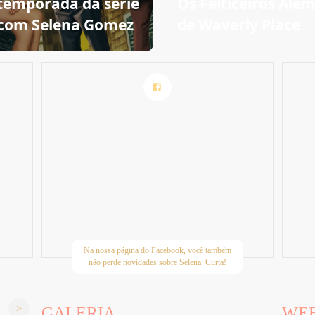
temporada da série
Os Feiticeiros Alé
com Selena Gomez
de Waverly Place
Na nossa página do Facebook, você também
não perde novidades sobre Selena. Curta!
GALERIA
WE