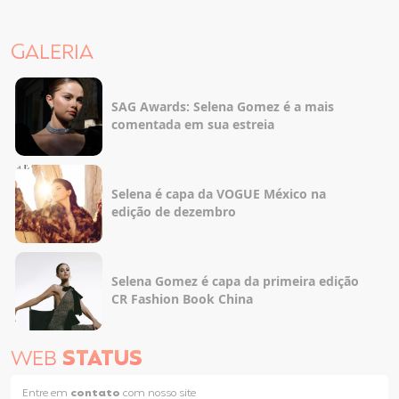
GALERIA
SAG Awards: Selena Gomez é a mais
comentada em sua estreia
Selena é capa da VOGUE México na
edição de dezembro
Selena Gomez é capa da primeira edição
CR Fashion Book China
WEB
STATUS
Entre em
contato
com nosso site