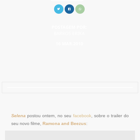
POSTAGEM POR:
BARROS ERIKA
16 MAR.2010
Selena
postou ontem, no seu
facebook
, sobre o trailer do
seu novo filme,
Ramona and Beezus
: