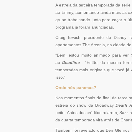
A estreia da terceira temporada da sér
ao Emmy, aumentando ainda mais as ex
grupo trabalhando junto para caçar o ú
programa já foram anunciadas.
Craig Erwich, presidente do Disney 
apartamentos The Arconia, na cidade de
“Bem, estou muito animado para ver 
ao
Deadline
. “Então, da mesma forma
temporadas mais originais que você já
isso.”
Onde nós paramos?
Nos momentos finais do final da terce
estreia do show da Broadway
Death R
peito. Antes dos créditos rolarem, Saz
da quarta temporada virá atrás de Charle
Também foi revelado que Ben Glenroy, 