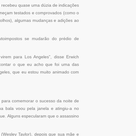
a recebeu quase uma dúzia de indicações
aneçam testados e comprovados (como o
 molhos), algumas mudanças e adições ao
autoimpostos se mudarão do prédio de
irem para Los Angeles”, disse Erwich
contar o que eu acho que foi uma das
geles, que eu estou muito animado com
s para comemorar o sucesso da noite de
ma bala voou pela janela e atingiu-a no
gue. Alguns especularam que o assassino
f (Wesley Taylor), depois que sua mãe e