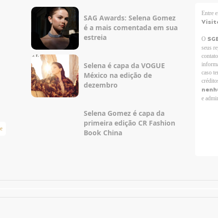
Entre
SAG Awards: Selena Gomez
Visit
é a mais comentada em sua
estreia
SG
O
seus r
contato
Selena é capa da VOGUE
informa
caso te
México na edição de
crédito
dezembro
nenh
e admir
Selena Gomez é capa da
primeira edição CR Fashion
e
Taylor Swift Brasil
Book China