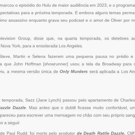
ie marcou o episódio do Hulu de maior audiência em 2023, e o program
pectativas para a próxima temporada. E embora alguns temas perm
ltimo assassino enquanto grava seu podcast e o amor de Oliver por
Television Group, disse que, na quarta temporada, os detetives 
 Nova York, para a ensolarada Los Angeles.
Steve, Martin e Selena fazerem uma pequena pausa no prédio e v
 que John Hoffman [showrunner] usou a tela da Broadway para 
 viu, a mesma versão única de
Only Murders
será aplicada a Los An
ira temporada, Sazz (Jane Lynch) passou pelo apartamento de Charle
azzle Dazzle
. Mas antes que o dublê ficasse muito confortável, u
z apareceu para escrever uma mensagem no chão com seu próprio san
s a seguir.
de Paul Rudd, foi morto pelo produtor
de Death Rattle Dazzle,
Clif