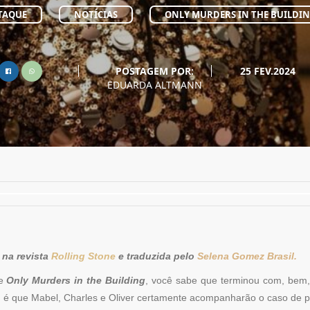
TAQUE
NOTÍCIAS
ONLY MURDERS IN THE BUILDI
POSTAGEM POR:
25 FEV.2024
EDUARDA ALTMANN
 na revista
Rolling Stone
e traduzida pelo
Selena Gomez Brasil.
de
Only Murders in the Building
, você sabe que terminou com, bem,
 é que Mabel, Charles e Oliver certamente acompanharão o caso de p