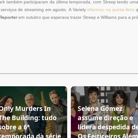
Park também participaram da última temporada, com Streep tendo uma
s serviços de streaming em agosto. A Variety
informou na quinta-feira
q
Reporter
em outubro que esperava trazer Streep e Williams para a pr
Only Murders In
Selena Gomez
The Building: tudo
assume direção e
sobre a 6ª
lidera despedida d
temporada da série
Os Feiticeiros Alé