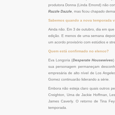
produtora Donna (Linda Emond) não cons
Razzle Dazzle
, mas ficou chapado demais
Sabemos quando a nova temporada va
Ainda não. Em 3 de outubro, dia em que o
edição. E menos de uma semana depois,
um acordo provisório com estúdios e st
Quem está confirmado no elenco?
Eva Longoria (
Desperate Housewives
)
sua personagem permaneçam desconhe
empresária de alto nível de Los Angele
Gomez continuarão liderando a série.
Embora não esteja claro quais outros pe
Creighton, Uma de Jackie Hoffman, Les
James Caverly. O retorno de Tina Fe
temporada.