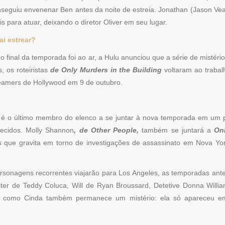
eguiu envenenar Ben antes da noite de estreia. Jonathan (Jason Vea
 para atuar, deixando o diretor Oliver em seu lugar.
i estrear?
 final da temporada foi ao ar, a Hulu anunciou que a série de mistéri
 os roteiristas
de Only Murders in the Building
voltaram ao trabalh
reamers de Hollywood em 9 de outubro.
 é o último membro do elenco a se juntar à nova temporada em um p
cidos. Molly Shannon
, de Other People,
também se juntará a
On
s que gravita em torno de investigações de assassinato em Nova Yor
rsonagens recorrentes viajarão para Los Angeles, as temporadas ante
ter de Teddy Coluca, Will de Ryan Broussard, Detetive Donna Will
y como Cinda também permanece um mistério: ela só apareceu em 