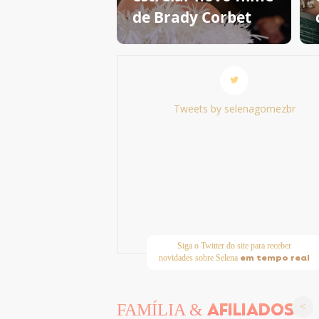
de Brady Corbet
Tweets by selenagomezbr
Siga o Twitter do site para receber
em tempo real
novidades sobre Selena
AFILIADOS
FAMÍLIA &