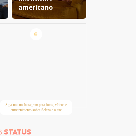
americano
Siga-nos no Instagram para fotos, vídeos e
entretenimento sobre Selena e o site
STATUS
B