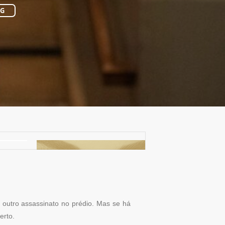
NG
 outro assassinato no prédio. Mas se há
erto.