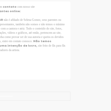
contato
 em
com nosso site
antes online:
BR
não é afiliado de Selena Gomez, seus parentes ou
epresentantes, também não somos e não temos o mínimo
 com a cantora e atriz. Todo o conteúdo do site, fotos,
ções, vídeos e gráficos, até então, pertencem ao site,
nha como provar ser de sua autoria e queira os devidos
Não temos
s, entre em contato conosco.
uma intenção de lucro,
site feito de fãs para fãs
adores da artista.
Selena Gomez Fans For Change