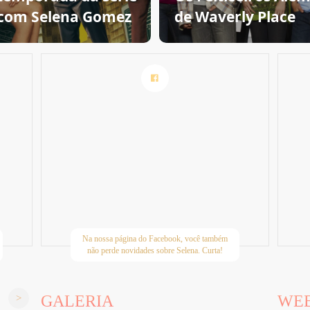
com Selena Gomez
de Waverly Place
Na nossa página do Facebook, você também
não perde novidades sobre Selena. Curta!
GALERIA
WE