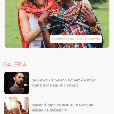
Selena Gomez Fans For Change
GALERIA
SAG Awards: Selena Gomez é a mais
comentada em sua estreia
Selena é capa da VOGUE México na
edição de dezembro