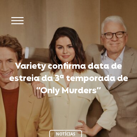
Variety confirma data de
estreia da 3ª temporada de
“Only Murders”
NOTÍCIAS