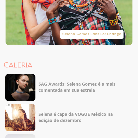
Selena Gomez Fans For Change
GALERIA
SAG Awards: Selena Gomez é a mais
comentada em sua estreia
Selena é capa da VOGUE México na
edição de dezembro