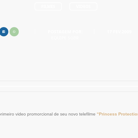
FILMES
VIDEOS
POSTAGEM POR:
17 FEV.2009
EQUIPE SGBR
primeiro video promorcional de seu novo telefilme
“Princess Protecti