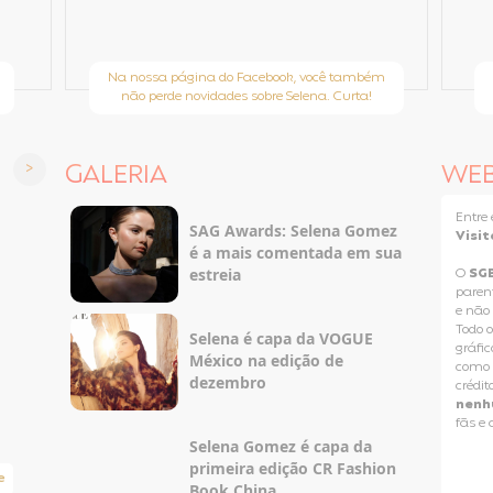
Na nossa página do Facebook, você também
não perde novidades sobre Selena. Curta!
GALERIA
WE
Entr
SAG Awards: Selena Gomez
Visit
é a mais comentada em sua
estreia
O
SG
paren
e não
Todo o
Selena é capa da VOGUE
gráfic
México na edição de
como p
dezembro
crédit
nenh
fãs e
Selena Gomez é capa da
primeira edição CR Fashion
e
Taylor Swift Brasil
Book China