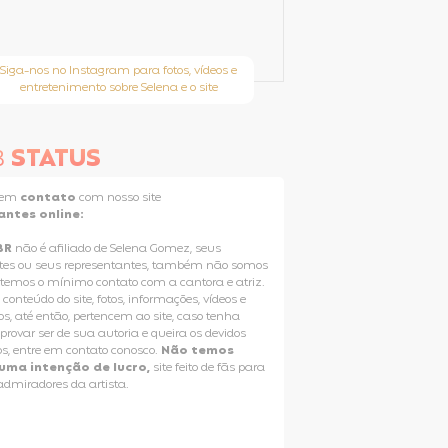
Siga-nos no Instagram para fotos, vídeos e
entretenimento sobre Selena e o site
B
STATUS
e em
contato
com nosso site
antes online:
BR
não é afiliado de Selena Gomez, seus
tes ou seus representantes, também não somos
 temos o mínimo contato com a cantora e atriz.
 conteúdo do site, fotos, informações, vídeos e
os, até então, pertencem ao site, caso tenha
rovar ser de sua autoria e queira os devidos
os, entre em contato conosco.
Não temos
uma intenção de lucro,
site feito de fãs para
 admiradores da artista.
Selena Gomez Fans For Change
T