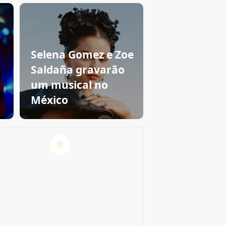
Selena Gomez e Zoe
Saldaña gravarão
um musical no
México