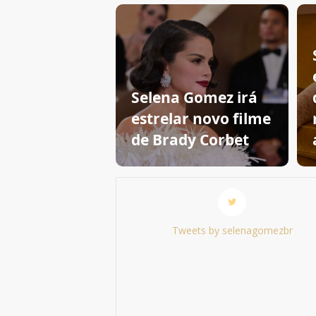
Selena Gomez irá
estrelar novo filme
de Brady Corbet
Tweets by selenagomezbr