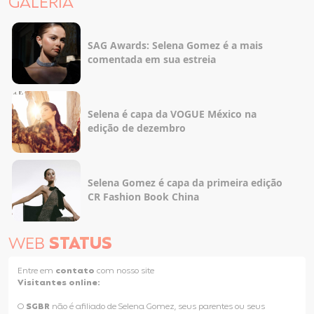
GALERIA
SAG Awards: Selena Gomez é a mais
comentada em sua estreia
Selena é capa da VOGUE México na
edição de dezembro
Selena Gomez é capa da primeira edição
CR Fashion Book China
WEB
STATUS
Entre em
contato
com nosso site
Visitantes online:
O
SGBR
não é afiliado de Selena Gomez, seus parentes ou seus