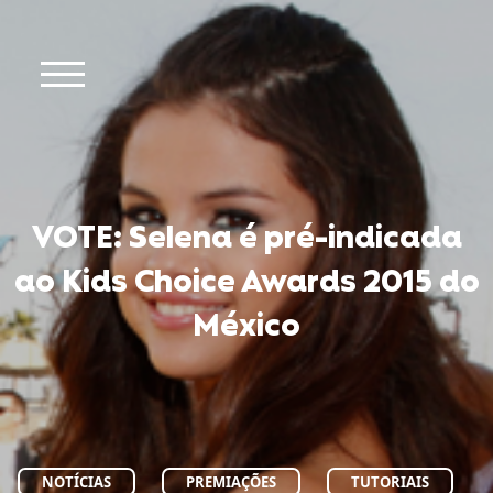
VOTE: Selena é pré-indicada
ao Kids Choice Awards 2015 do
México
NOTÍCIAS
PREMIAÇÕES
TUTORIAIS