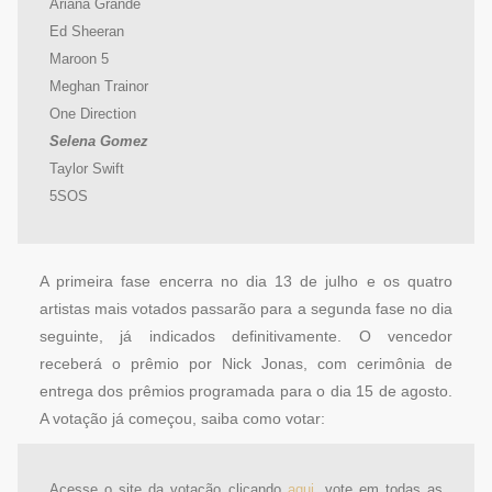
Ariana Grande
Ed Sheeran
Maroon 5
Meghan Trainor
One Direction
Selena Gomez
Taylor Swift
5SOS
A primeira fase encerra no dia 13 de julho e os quatro
artistas mais votados passarão para a segunda fase no dia
seguinte, já indicados definitivamente. O vencedor
receberá o prêmio por Nick Jonas, com cerimônia de
entrega dos prêmios programada para o dia 15 de agosto.
A votação já começou, saiba como votar:
Acesse o site da votação clicando
aqui
, vote em todas as