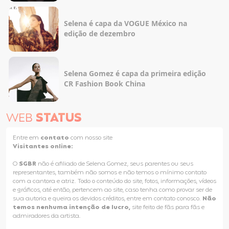
Selena é capa da VOGUE México na
edição de dezembro
Selena Gomez é capa da primeira edição
CR Fashion Book China
WEB
STATUS
Entre em
contato
com nosso site
Visitantes online:
O
SGBR
não é afiliado de Selena Gomez, seus parentes ou seus
representantes, também não somos e não temos o mínimo contato
com a cantora e atriz. Todo o conteúdo do site, fotos, informações, vídeos
e gráficos, até então, pertencem ao site, caso tenha como provar ser de
sua autoria e queira os devidos créditos, entre em contato conosco.
Não
temos nenhuma intenção de lucro,
site feito de fãs para fãs e
admiradores da artista.