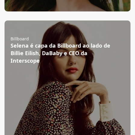
Billboard
Selena é capa da Billboard ao lado de
Billie Eilish, DaBaby e CEO da
Interscope