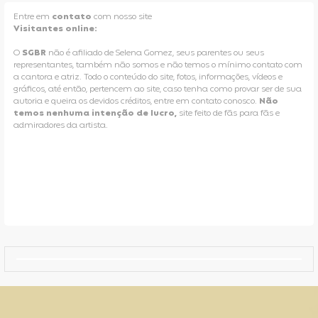
Entre em
contato
com nosso site
Visitantes online:
O
SGBR
não é afiliado de Selena Gomez, seus parentes ou seus
representantes, também não somos e não temos o mínimo contato com
a cantora e atriz. Todo o conteúdo do site, fotos, informações, vídeos e
gráficos, até então, pertencem ao site, caso tenha como provar ser de sua
autoria e queira os devidos créditos, entre em contato conosco.
Não
temos nenhuma intenção de lucro,
site feito de fãs para fãs e
admiradores da artista.