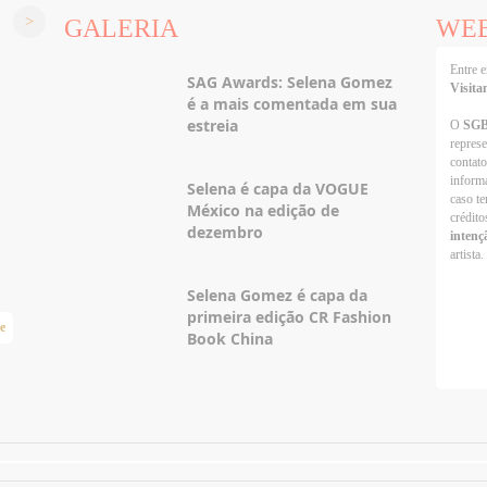
GALERIA
WE
Entre
SAG Awards: Selena Gomez
Visita
é a mais comentada em sua
estreia
O
SG
repres
contato
informa
Selena é capa da VOGUE
caso te
México na edição de
crédito
dezembro
intenç
artista.
Selena Gomez é capa da
primeira edição CR Fashion
e
Taylor Swift Brasil
Book China