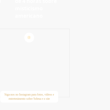
e
de 4 horas sobre
m
misticismo
americano
Siga-nos no Instagram para fotos, vídeos e
entretenimento sobre Selena e o site