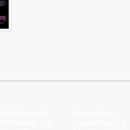
Only Murders In
Selena Gomez
The Building: tudo
assume direção e