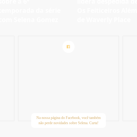
sobre a 6ª
lidera despedida d
temporada da série
Os Feiticeiros Alé
com Selena Gomez
de Waverly Place
Na nossa página do Facebook, você também
não perde novidades sobre Selena. Curta!