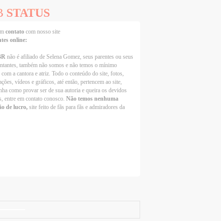
B
STATUS
 em
contato
com nosso site
ntes online:
BR
não é afiliado de Selena Gomez, seus parentes ou seus
entantes, também não somos e não temos o mínimo
 com a cantora e atriz. Todo o conteúdo do site, fotos,
ções, vídeos e gráficos, até então, pertencem ao site,
nha como provar ser de sua autoria e queira os devidos
s, entre em contato conosco.
Não temos nenhuma
ão de lucro,
site feito de fãs para fãs e admiradores da
Selena Gomez Fans For Change