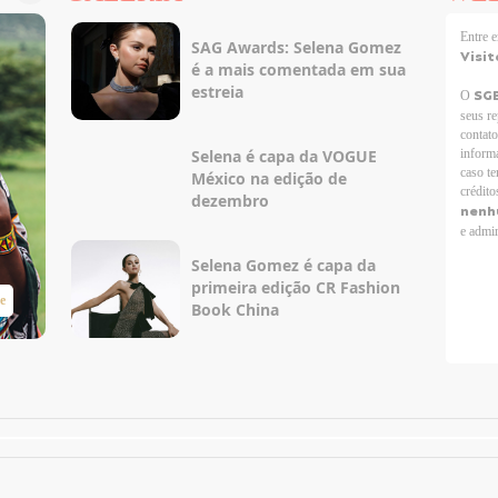
Entre
SAG Awards: Selena Gomez
Visit
é a mais comentada em sua
estreia
SG
O
seus r
contato
Selena é capa da VOGUE
informa
caso te
México na edição de
crédito
dezembro
nenh
e admir
Selena Gomez é capa da
primeira edição CR Fashion
e
Taylor Swift Brasil
Book China