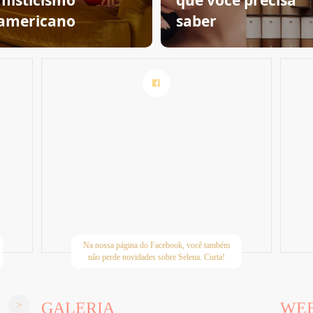
misticismo
que você precisa
americano
saber
Na nossa página do Facebook, você também
não perde novidades sobre Selena. Curta!
GALERIA
WE