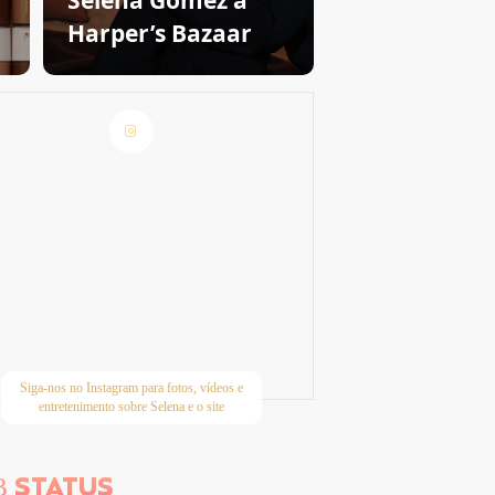
Selena Gomez à
Harper’s Bazaar
Siga-nos no Instagram para fotos, vídeos e
entretenimento sobre Selena e o site
STATUS
B