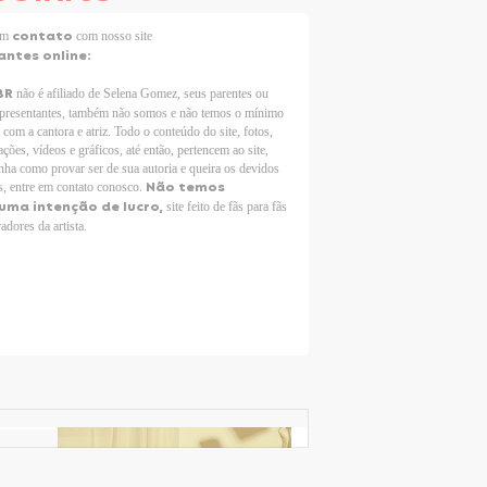
contato
 em
com nosso site
antes online:
BR
não é afiliado de Selena Gomez, seus parentes ou
epresentantes, também não somos e não temos o mínimo
 com a cantora e atriz. Todo o conteúdo do site, fotos,
ções, vídeos e gráficos, até então, pertencem ao site,
nha como provar ser de sua autoria e queira os devidos
Não temos
s, entre em contato conosco.
uma intenção de lucro,
site feito de fãs para fãs
adores da artista.
Selena Gomez Fans For Change