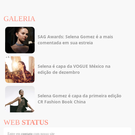
GALERIA
SAG Awards: Selena Gomez é a mais
comentada em sua estreia
Selena é capa da VOGUE México na
edição de dezembro
Selena Gomez é capa da primeira edição
CR Fashion Book China
WEB
STATUS
Entre em
contato
com nosso site