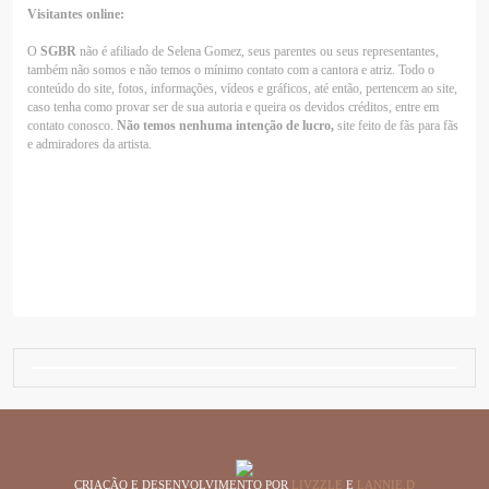
Visitantes online:
O
SGBR
não é afiliado de Selena Gomez, seus parentes ou seus representantes,
também não somos e não temos o mínimo contato com a cantora e atriz. Todo o
conteúdo do site, fotos, informações, vídeos e gráficos, até então, pertencem ao site,
caso tenha como provar ser de sua autoria e queira os devidos créditos, entre em
contato conosco.
Não temos nenhuma intenção de lucro,
site feito de fãs para fãs
e admiradores da artista.
CRIAÇÃO E DESENVOLVIMENTO POR
LIVZZLE
E
LANNIE.D