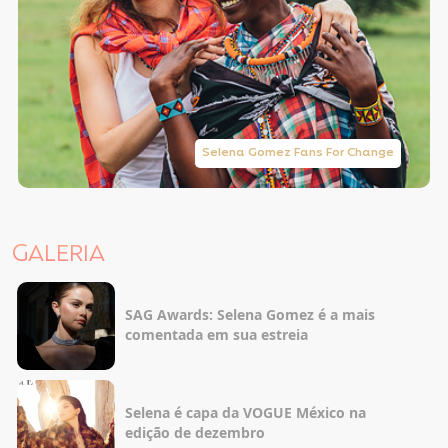
Selena Gomez Fans For Change
GALERIA
SAG Awards: Selena Gomez é a mais
comentada em sua estreia
Selena é capa da VOGUE México na
edição de dezembro