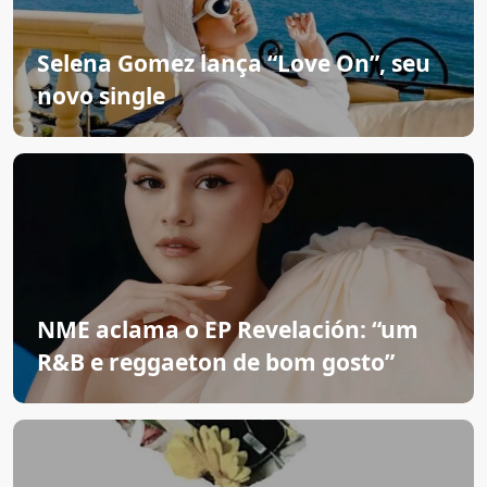
Selena Gomez lança “Love On”, seu
novo single
NME aclama o EP Revelación: “um
R&B e reggaeton de bom gosto”