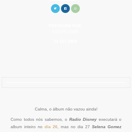
POSTAGEM POR:
EQUIPE SGBR
23 SET.2009
Calma, o álbum não vazou ainda!
Como todos nós sabemos, o
Radio Disney
executará o
album inteiro no
dia 26
, mas no dia 27
Selena Gomez