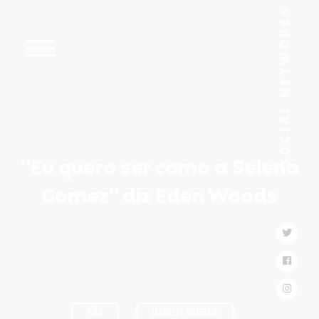
“Eu quero ser como a Selena
Gomez” diz Eden Woods
FÃS
JUSTIN BIEBER