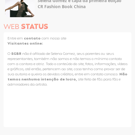
Selena Gomez é capa da primeira edição
CR Fashion Book China
WEB
STATUS
Entre em
contato
com nosso site
Visitantes online:
O
SGBR
não é afiliado de Selena Gomez, seus parentes ou seus
representantes, também não somos e não temos o mínimo contato
com a cantora e atriz. Todo o conteúdo do site, fotos, informações, vídeos
e gráficos, até então, pertencem ao site, caso tenha como provar ser de
sua autoria e queira os devidos créditos, entre em contato conosco.
Não
temos nenhuma intenção de lucro,
site feito de fãs para fãs e
admiradores da artista.