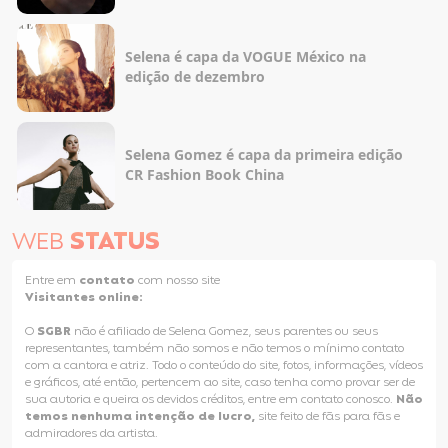
Selena é capa da VOGUE México na
edição de dezembro
Selena Gomez é capa da primeira edição
CR Fashion Book China
WEB
STATUS
Entre em
contato
com nosso site
Visitantes online:
O
SGBR
não é afiliado de Selena Gomez, seus parentes ou seus
representantes, também não somos e não temos o mínimo contato
com a cantora e atriz. Todo o conteúdo do site, fotos, informações, vídeos
e gráficos, até então, pertencem ao site, caso tenha como provar ser de
sua autoria e queira os devidos créditos, entre em contato conosco.
Não
temos nenhuma intenção de lucro,
site feito de fãs para fãs e
admiradores da artista.