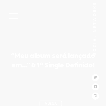
“Meu album será lançado
em…” & 1º Single Definido!
MÚSICA