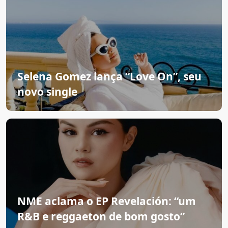
Selena Gomez lança “Love On”, seu
novo single
NME aclama o EP Revelación: “um
R&B e reggaeton de bom gosto”