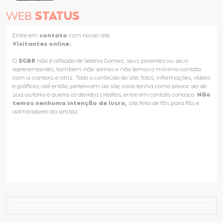
WEB
STATUS
Entre em
contato
com nosso site
Visitantes online:
O
SGBR
não é afiliado de Selena Gomez, seus parentes ou seus
representantes, também não somos e não temos o mínimo contato
com a cantora e atriz. Todo o conteúdo do site, fotos, informações, vídeos
e gráficos, até então, pertencem ao site, caso tenha como provar ser de
sua autoria e queira os devidos créditos, entre em contato conosco.
Não
temos nenhuma intenção de lucro,
site feito de fãs para fãs e
admiradores da artista.