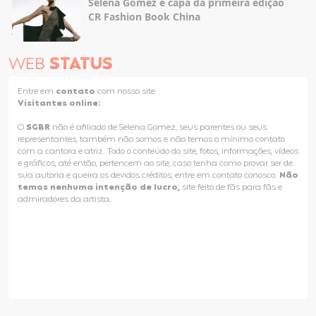
Selena Gomez é capa da primeira edição
CR Fashion Book China
WEB
STATUS
Entre em
contato
com nosso site
Visitantes online:
O
SGBR
não é afiliado de Selena Gomez, seus parentes ou seus
representantes, também não somos e não temos o mínimo contato
com a cantora e atriz. Todo o conteúdo do site, fotos, informações, vídeos
e gráficos, até então, pertencem ao site, caso tenha como provar ser de
sua autoria e queira os devidos créditos, entre em contato conosco.
Não
temos nenhuma intenção de lucro,
site feito de fãs para fãs e
admiradores da artista.