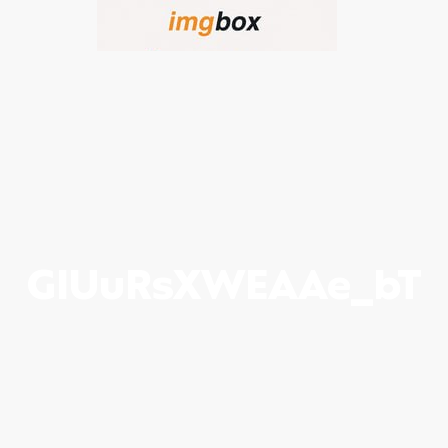
GIUuRsXWEAAe_bT