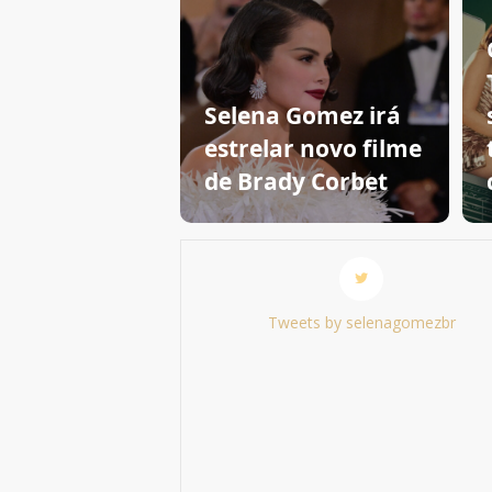
Selena Gomez irá
estrelar novo filme
de Brady Corbet
Tweets by selenagomezbr