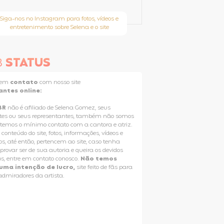
Siga-nos no Instagram para fotos, vídeos e
entretenimento sobre Selena e o site
B
STATUS
e em
contato
com nosso site
antes online:
BR
não é afiliado de Selena Gomez, seus
tes ou seus representantes, também não somos
 temos o mínimo contato com a cantora e atriz.
 conteúdo do site, fotos, informações, vídeos e
os, até então, pertencem ao site, caso tenha
rovar ser de sua autoria e queira os devidos
os, entre em contato conosco.
Não temos
uma intenção de lucro,
site feito de fãs para
 admiradores da artista.
Selena Gomez Fans For Change
T