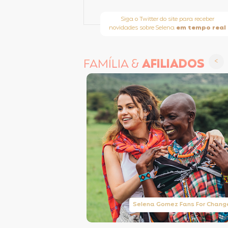
Siga o Twitter do site para receber
novidades sobre Selena
em tempo real
FAMÍLIA &
AFILIADOS
Taylor Swift Brasil
Selena Gomez Fans For Chang