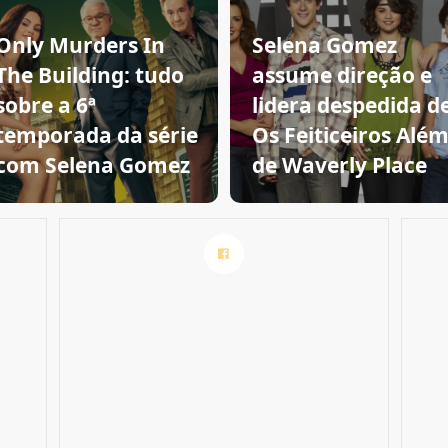
Only Murders In
Selena Gomez
The Building: tudo
assume direção e
sobre a 6ª
lidera despedida d
temporada da série
Os Feiticeiros Alé
com Selena Gomez
de Waverly Place