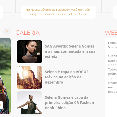
Na nossa página do Facebook, você também
não perde novidades sobre Selena. Curta!
GALERIA
WE
Entr
SAG Awards: Selena Gomez
Visit
é a mais comentada em sua
estreia
O
SG
paren
e não
Todo o
Selena é capa da VOGUE
gráfic
México na edição de
como p
dezembro
crédit
nenh
fãs e
Selena Gomez é capa da
primeira edição CR Fashion
e
Taylor Swift Brasil
Book China