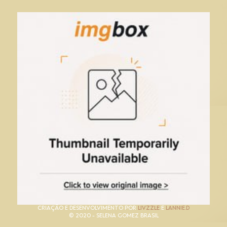
CRIAÇÃO E DESENVOLVIMENTO POR
LIVZZLE
E
LANNIE.D
© 2020 - SELENA GOMEZ BRASIL