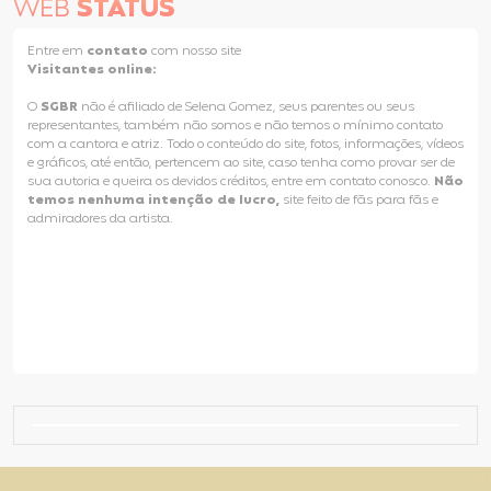
WEB
STATUS
Entre em
contato
com nosso site
Visitantes online:
O
SGBR
não é afiliado de Selena Gomez, seus parentes ou seus
representantes, também não somos e não temos o mínimo contato
com a cantora e atriz. Todo o conteúdo do site, fotos, informações, vídeos
e gráficos, até então, pertencem ao site, caso tenha como provar ser de
sua autoria e queira os devidos créditos, entre em contato conosco.
Não
temos nenhuma intenção de lucro,
site feito de fãs para fãs e
admiradores da artista.