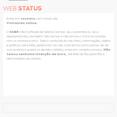
WEB
STATUS
Entre em
contato
com nosso site
Visitantes online:
O
SGBR
não é afiliado de Selena Gomez, seus parentes ou seus
representantes, também não somos e não temos o mínimo contato
com a cantora e atriz. Todo o conteúdo do site, fotos, informações, vídeos
e gráficos, até então, pertencem ao site, caso tenha como provar ser de
sua autoria e queira os devidos créditos, entre em contato conosco.
Não
temos nenhuma intenção de lucro,
site feito de fãs para fãs e
admiradores da artista.