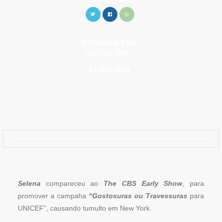
POSTAGEM POR:
BARROS ERIKA
23 OUT.2008
Selena
compareceu ao
The CBS Early Show
, para
promover a campaha
“Gostosuras ou Travessuras
para
UNICEF”, causando tumulto em New York.