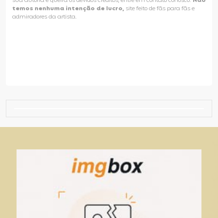
sua autoria e queira os devidos créditos, entre em contato conosco.
Não
temos nenhuma intenção de lucro,
site feito de fãs para fãs e
admiradores da artista.