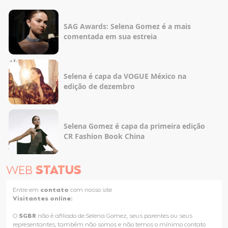
SAG Awards: Selena Gomez é a mais
comentada em sua estreia
Selena é capa da VOGUE México na
edição de dezembro
Selena Gomez é capa da primeira edição
CR Fashion Book China
WEB
STATUS
Entre em
contato
com nosso site
Visitantes online:
O
SGBR
não é afiliado de Selena Gomez, seus parentes ou seus
representantes, também não somos e não temos o mínimo contato