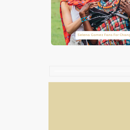
Taylor Swift Brasil
Selena Gomez Fans For Chan