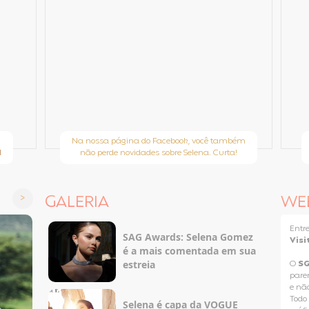
Na nossa página do Facebook, você também
l
não perde novidades sobre Selena. Curta!
GALERIA
WE
Entr
SAG Awards: Selena Gomez
Visi
é a mais comentada em sua
estreia
O
S
pare
e nã
Todo 
Selena é capa da VOGUE