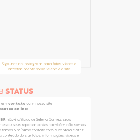
Siga-nos no Instagram para fotos, vídeos e
entretenimento sobre Selena e o site
B
STATUS
e em
contato
com nosso site
tantes online:
GBR
não é afiliado de Selena Gomez, seus
ntes ou seus representantes, também não somos
o temos o mínimo contato com a cantora e atriz.
o conteúdo do site, fotos, informações, vídeos e