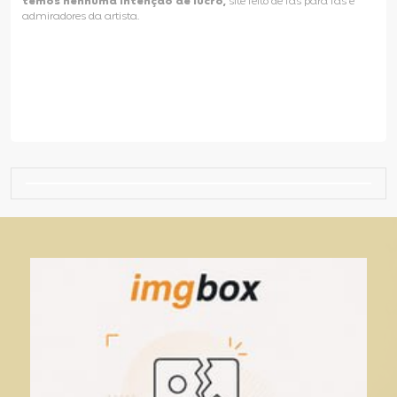
temos nenhuma intenção de lucro,
site feito de fãs para fãs e
admiradores da artista.