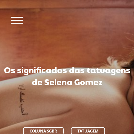
Os significados das tatuagens
de Selena Gomez
COLUNA SGBR
TATUAGEM