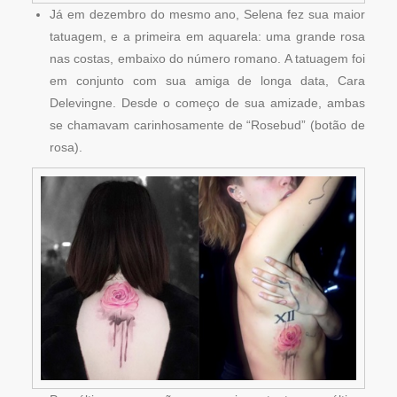
Já em dezembro do mesmo ano, Selena fez sua maior
tatuagem, e a primeira em aquarela: uma grande rosa
nas costas, embaixo do número romano. A tatuagem foi
em conjunto com sua amiga de longa data, Cara
Delevingne. Desde o começo de sua amizade, ambas
se chamavam carinhosamente de “Rosebud” (botão de
rosa).