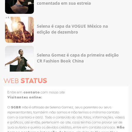
comentada em sua estreia
Selena é capa da VOGUE México na
edição de dezembro
Selena Gomez é capa da primeira edição
CR Fashion Book China
WEB
STATUS
Entre em
contato
com nosso site
Visitantes online:
O
SGBR
não é afiliado de Selena Gomez, seus parentes ou seus
representantes, também não somos e não temos o mínimo contato
com a cantora e atriz. Todo o conteúdo do site, fotos, informações, vídeos
e gráficos, até então, pertencem ao site, caso tenha como provar ser de
sua autoria e queira os devidos créditos, entre em contato conosco.
Não