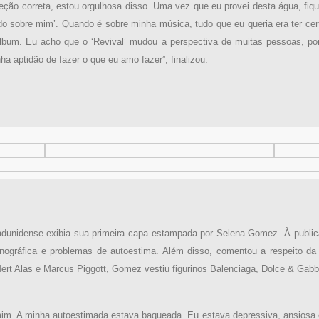
ção correta, estou orgulhosa disso. Uma vez que eu provei desta água, fique
udo sobre mim’. Quando é sobre minha música, tudo que eu queria era ter cer
bum. Eu acho que o ‘Revival’ mudou a perspectiva de muitas pessoas, po
 aptidão de fazer o que eu amo fazer”, finalizou.
dunidense exibia sua primeira capa estampada por Selena Gomez. À publicaç
fonográfica e problemas de autoestima. Além disso, comentou a respeito d
ert Alas e Marcus Piggott, Gomez vestiu figurinos Balenciaga, Dolce & Gab
 mim. A minha autoestimada estava baqueada. Eu estava depressiva, ansiosa e