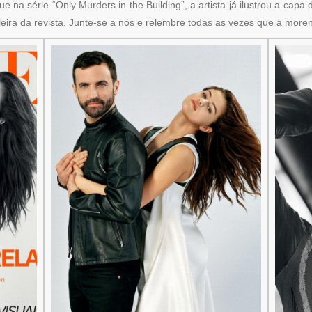
e na série “Only Murders in the Building”, a artista já ilustrou a cap
sileira da revista. Junte-se a nós e relembre todas as vezes que a mor