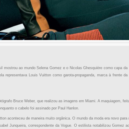
il mostrou ao mundo Selena Gomez e o Nicolas Ghesquière como capa da re
a representava Louis Vuitton como garota-propaganda, marca à frente da 
otógrafo Bruce Weber, que realizou as imagens em Miami. A maquiagem, feita
 enquanto o cabelo foi assinado por Paul Hanlon.
itton aconteceu de maneira muito orgânica. O mundo da moda era novo para mi
sabel Junqueira, correspondente da Vogue. O estilista notabilizou Gomez a