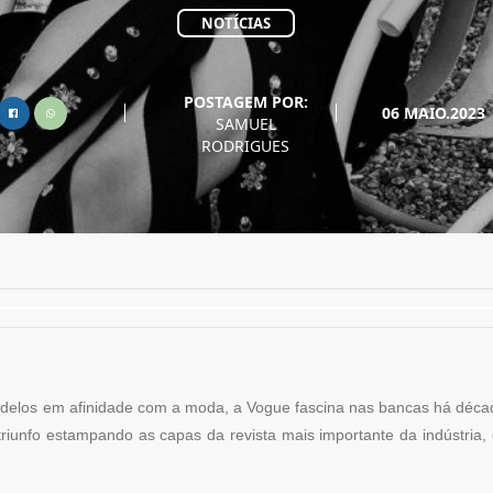
NOTÍCIAS
POSTAGEM POR:
06 MAIO.2023
SAMUEL
RODRIGUES
modelos em afinidade com a moda, a Vogue fascina nas bancas há déc
triunfo estampando as capas da revista mais importante da indústria,