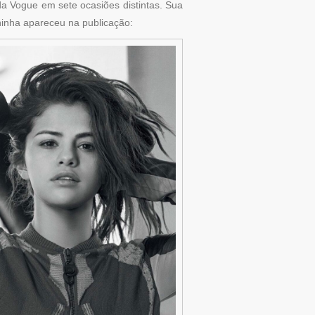
a da Vogue em sete ocasiões distintas. Sua
eninha apareceu na publicação: