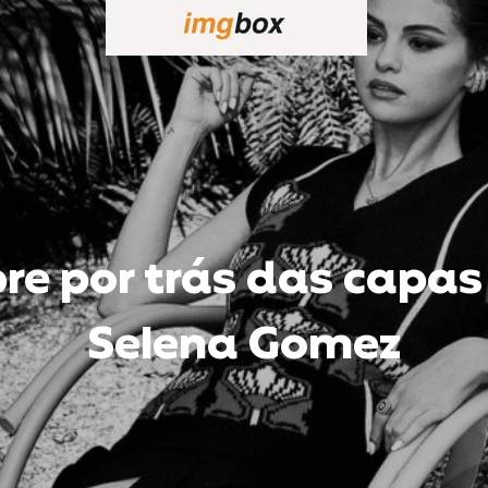
re por trás das capas
Selena Gomez