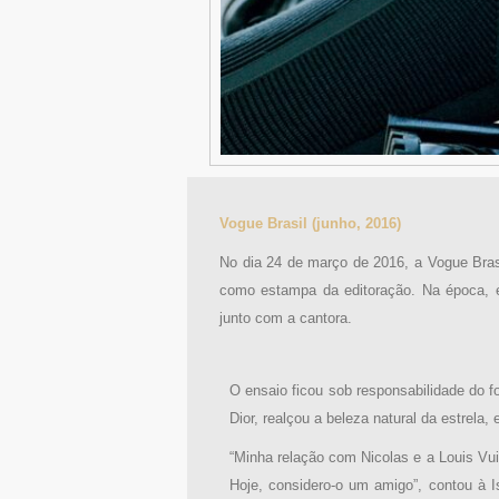
Vogue Brasil (junho, 2016)
No dia 24 de março de 2016, a Vogue Bras
como estampa da editoração. Na época, el
junto com a cantora.
O ensaio ficou sob responsabilidade do f
Dior, realçou a beleza natural da estrela,
“Minha relação com Nicolas e a Louis Vu
Hoje, considero-o um amigo”, contou à I